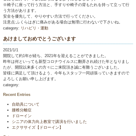
※椅子に座って行う方法と、手すりや椅子の背もたれを持って立って行
う方法があります。
安全を優先して、やりやすい方法で行ってください。
注意点:ふくらはぎに痛みがある場合は無理に行わないで下さいね。
category:
リハビリ・運動
あけましておめでとうございます
2021/1/1
開院して約1年が経ち、2021年を迎えることができました。
昨年は何といっても新型コロナウイルスに翻弄され続けた年となりまし
たが、開院以来多くの方々にご来院頂き誠に有難うございました。
皆様に満足して頂けるよう、今年もスタッフ一同頑張っていきますので
よろしくお願い申し上げます。
category:
Recent Entries
自助具について
腰椎分離症
ドローイン
シニアの体力向上教室で講演を行いました
エクササイズ【ドローイン】