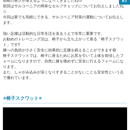
朝晩の寒さが堪えるようになってきましたね💦
前回はサルコペニアの簡単なセルフチェックについてお伝えしましたね
☆
今回は家でも気軽にできる、サルコペニア対策の運動についてお伝えし
ます。
強い足腰は活動的な日常生活を送るうえで非常に重要です。
お勧めのトレーニング法は、椅子から立ち上がって座る「椅子スクワッ
ト」です‼️
膝への負担が小さく安全に効果的に足腰を鍛えることができます😄
椅子スクワットでは、椅子に座るためにお尻を引いて上体を前頃したフ
ォームになりますので、自然に膝を痛めずに安全に行えるフォームにな
ります。
また、しゃがみ込みが深くなりすぎることがないことも安全性という点
で優れています。
⭐️椅子スクワット⭐️