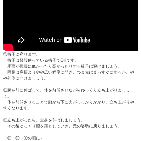
①椅子に座ります。
椅子は普段使っている椅子でOKです。
座面が極端に低かったり高かったりする椅子は避けましょう。
両足は肩幅よりやや広い程度に開き、つま先はまっすぐにするか、や
や外側に向けましょう。
②腕を前に伸ばして、体を前傾させながらゆっくり立ち上がりましょ
う。
体を前傾させることで膝から下に力がしっかりかかり、立ち上がりや
すくなります。
③立ち上がったら、全身を伸ばしましょう。
その後ゆっくり腰を落としていき、元の姿勢に戻りましょう。
（③→②→①の順に）