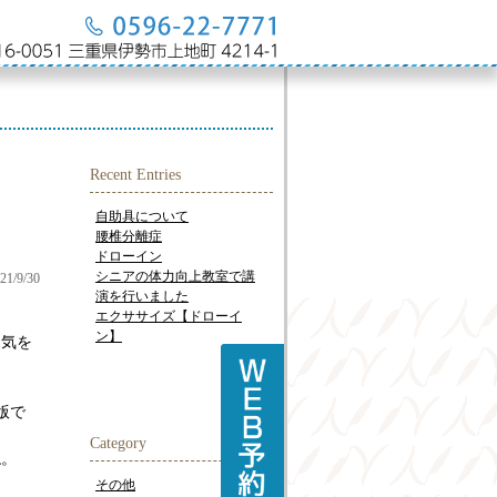
Recent Entries
自助具について
腰椎分離症
ドローイン
シニアの体力向上教室で講
21/9/30
演を行いました
エクササイズ【ドローイ
ン】
お気を
版で
Category
ね。
その他